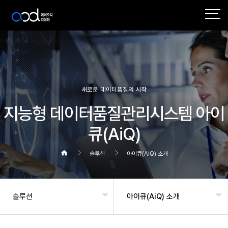
작성자
댓글
조회
작성일
새로운 데이터품질의 시작
지능형 데이터품질관리시스템 아이
큐(AiQ)
솔루션
아이큐(AiQ) 소개
솔루션
아이큐(AiQ) 소개
헤더설정