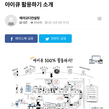
아이큐 활용하기 소개
목록
에이오디컨설팅
0건
959회
25-04-09 11:13
페이스북 공유
트위터 공유