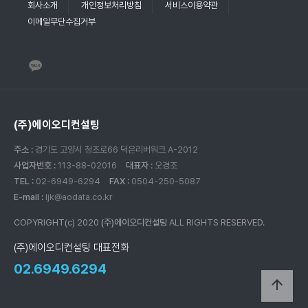
회사소개
개인정보처리방침
서비스이용약관
이메일무단수집거부
(주)에이오디컨설팅
주소 :
경기도 고양시 청초로66 덕은리버워크 A-2012
사업자번호 :
113-88-02016
대표자 :
오경조
TEL :
02-6949-6294
FAX :
0504-250-5087
E-mail :
ljk@aodata.co.kr
COPYRIGHT(c) 2020
(주)에이오디컨설팅
ALL RIGHTS RESERVED.
(주)에이오디컨설팅 대표전화
02.6949.6294
arrow_upward